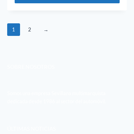
1
2
→
SOBRE NOSOTROS
Somos una empresa Sevillana multimarquista
dedicada desde 1986 al sector del automóvil.
ÚLTIMAS NOTICIAS