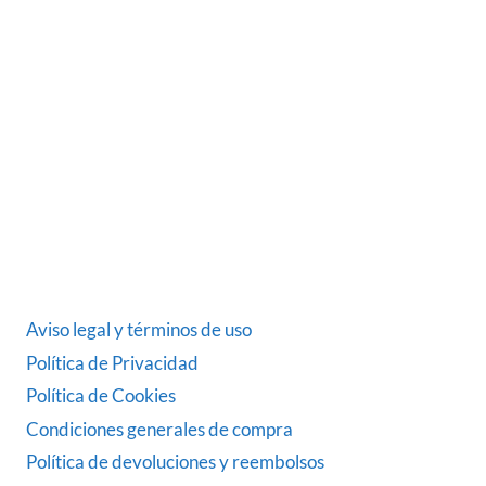
Somos una empresa Sevillana multimarquista
dedicada desde 1986 al sector del automóvil.
ÚLTIMAS NOTICIAS
DATOS LEGALES
Aviso legal y términos de uso
Política de Privacidad
Política de Cookies
Condiciones generales de compra
Política de devoluciones y reembolsos