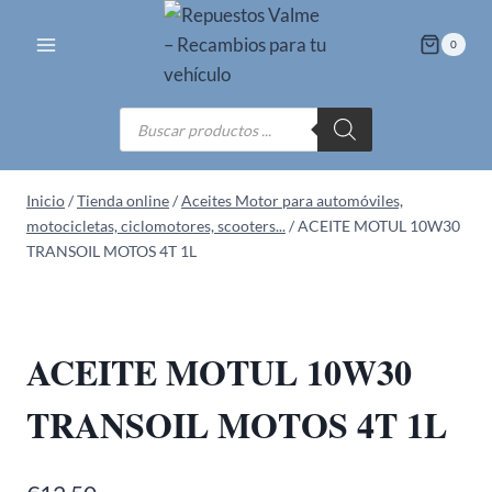
Saltar
al
0
contenido
Búsqueda
de
productos
Inicio
/
Tienda online
/
Aceites Motor para automóviles,
motocicletas, ciclomotores, scooters...
/
ACEITE MOTUL 10W30
TRANSOIL MOTOS 4T 1L
ACEITE MOTUL 10W30
TRANSOIL MOTOS 4T 1L