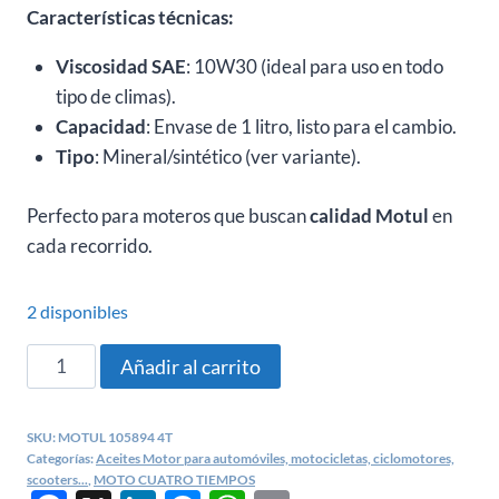
Características técnicas:
Viscosidad SAE
: 10W30 (ideal para uso en todo
tipo de climas).
Capacidad
: Envase de 1 litro, listo para el cambio.
Tipo
: Mineral/sintético (ver variante).
Perfecto para moteros que buscan
calidad Motul
en
cada recorrido.
2 disponibles
ACEITE
Añadir al carrito
MOTUL
10W30
SKU:
MOTUL 105894 4T
TRANSOIL
Categorías:
Aceites Motor para automóviles, motocicletas, ciclomotores,
MOTOS
scooters...
,
MOTO CUATRO TIEMPOS