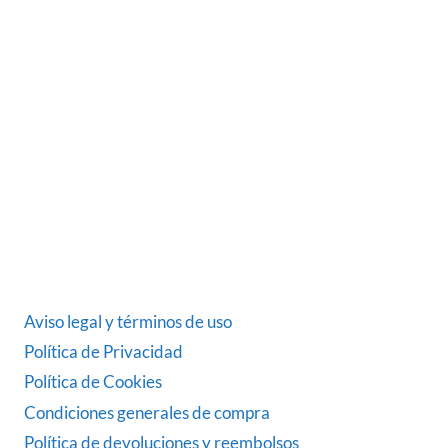
Somos una empresa Sevillana multimarquista
dedicada desde 1986 al sector del automóvil.
ÚLTIMAS NOTICIAS
DATOS LEGALES
Aviso legal y términos de uso
Política de Privacidad
Política de Cookies
Condiciones generales de compra
Política de devoluciones y reembolsos