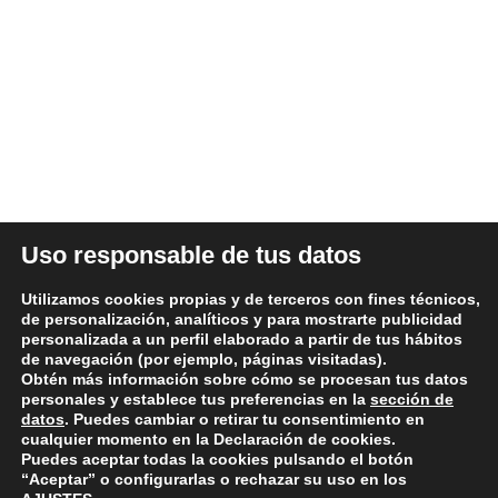
ÚLTIMAS NOTICIAS
DATOS LEGALES
Uso responsable de tus datos
Aviso legal y términos de uso
Utilizamos cookies propias y de terceros con fines técnicos,
Política de Privacidad
de personalización, analíticos y para mostrarte publicidad
personalizada a un perfil elaborado a partir de tus hábitos
Política de Cookies
de navegación (por ejemplo, páginas visitadas).
Condiciones generales de compra
Obtén más información sobre cómo se procesan tus datos
personales y establece tus preferencias en la
sección de
Política de devoluciones y reembolsos
datos
. Puedes cambiar o retirar tu consentimiento en
cualquier momento en la Declaración de cookies.
Puedes aceptar todas la cookies pulsando el botón
“Aceptar” o configurarlas o rechazar su uso en los