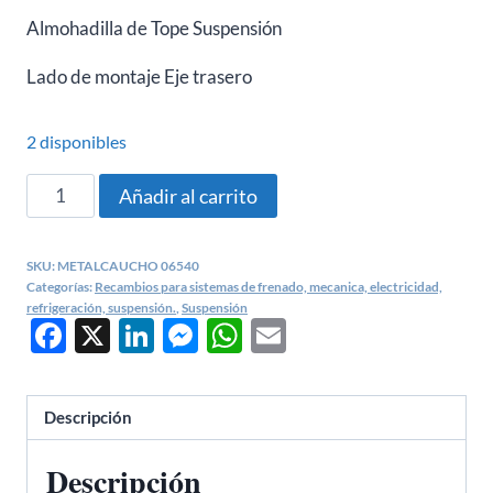
Almohadilla de Tope Suspensión
Lado de montaje
Eje trasero
2 disponibles
Almohadilla
Añadir al carrito
de
tope
SKU:
METALCAUCHO 06540
Suspensión
Categorías:
Recambios para sistemas de frenado, mecanica, electricidad,
Citroen
refrigeración, suspensión.
,
Suspensión
Facebook
X
LinkedIn
Messenger
WhatsApp
Email
C2,
C3
-
Descripción
METALCAUCHO
06540
Descripción
cantidad