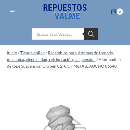
Saltar
al
0
contenido
Búsqueda
de
productos
Inicio
/
Tienda online
/
Recambios para sistemas de frenado,
mecanica, electricidad, refrigeración, suspensión.
/
Almohadilla
de tope Suspensión Citroen C2, C3 – METALCAUCHO 06540