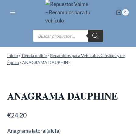
Saltar
al
0
contenido
Búsqueda
de
productos
Inicio
/
Tienda online
/
Recambios para Vehículos Clásicos y de
Época
/
ANAGRAMA DAUPHINE
ANAGRAMA DAUPHINE
€
24,20
Anagrama lateral(aleta)