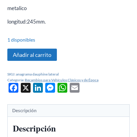
metalico
longitud:245mm.
1 disponibles
ANAGRAMA
Añadir al carrito
DAUPHINE
cantidad
SKU:
anagrama dauphine lateral
Categoría:
Recambios para Vehículos Clásicos y de Época
Facebook
X
LinkedIn
Messenger
WhatsApp
Email
Descripción
Descripción