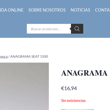
NDA ONLINE
SOBRE NOSOTROS
NOTICIAS
CONTA
Búsqueda
de
productos
Época
/
ANAGRAMA SEAT 1500
ANAGRAMA S
€
16,94
Sin existencias
SKU:
anagrama seat 1500