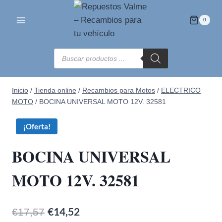
Saltar
al
0
contenido
Búsqueda
de
productos
Inicio
/
Tienda online
/
Recambios para Motos
/
ELECTRICO
MOTO
/
BOCINA UNIVERSAL MOTO 12V. 32581
¡Oferta!
BOCINA UNIVERSAL
MOTO 12V. 32581
El
€
14,52
El
€
17,57