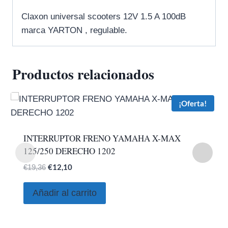
Claxon universal scooters 12V 1.5 A 100dB
marca YARTON , regulable.
Productos relacionados
¡Oferta!
INTERRUPTOR FRENO YAMAHA X-MAX
125/250 DERECHO 1202
El
El
€
12,10
€
19,36
precio
precio
original
actual
Añadir al carrito
era:
es:
€19,36.
€12,10.