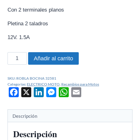
precio
precio
Con 2 terminales planos
original
actual
Pletina 2 taladros
era:
es:
€17,57.
€14,52.
12V. 1.5A
BOCINA
Añadir al carrito
UNIVERSAL
MOTO
SKU:
ROBLA BOCINA 32581
12V.
Categorías:
ELECTRICO MOTO
,
Recambios para Motos
Facebook
X
LinkedIn
Messenger
WhatsApp
Email
32581
cantidad
Descripción
Descripción