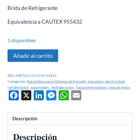
Brida de Refrigerante
Equivalencia a CAUTEX 955432
1 disponibles
Boquilla
Añadir al carrito
refrigerante
BMW
SKU:
METALCAUCHO 03912
Serie
Categorías:
Recambios para sistemas de frenado, mecanica, electricidad,
3,
refrigeración, suspensión.
,
Refrigeración
,
Tapas termostatos, cajas de Agua
Facebook
X
LinkedIn
Messenger
WhatsApp
Email
Serie
5
-
Descripción
METALCAUCHO
03912
Descripción
cantidad