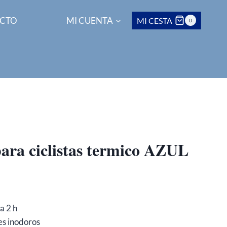
CTO
MI CUENTA
MI CESTA
0
para ciclistas termico AZUL
a 2 h
es inodoros