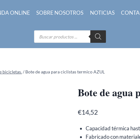
NDA ONLINE
SOBRE NOSOTROS
NOTICIAS
CONTA
Búsqueda
de
productos
 bicicletas.
/
Bote de agua para ciclistas termico AZUL
Bote de agua 
€
14,52
Capacidad térmica hast
Fabricado con material