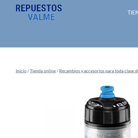
Saltar
al
TIE
contenido
Inicio
/
Tienda online
/
Recambios y accesorios para toda clase de