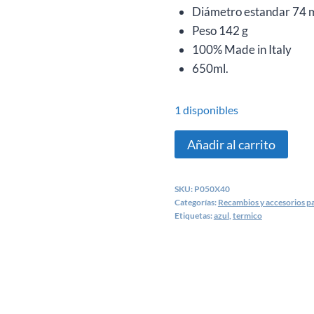
Diámetro estandar 74
Peso 142 g
100% Made in Italy
650ml.
1 disponibles
Bote
Añadir al carrito
de
agua
SKU:
P050X40
para
Categorías:
Recambios y accesorios par
ciclistas
Etiquetas:
azul
,
termico
termico
AZUL
cantidad