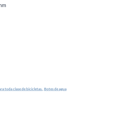
 mm
a toda clase de bicicletas.
,
Botes de agua