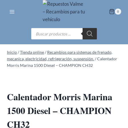
Saltar
al
0
contenido
Búsqueda
de
productos
Inicio
/
Tienda online
/
Recambios para sistemas de frenado,
mecanica, electricidad, refrigeración, suspensión.
/
Calentador
Morris Marina 1500 Diesel – CHAMPION CH32
Calentador Morris Marina
1500 Diesel – CHAMPION
CH32