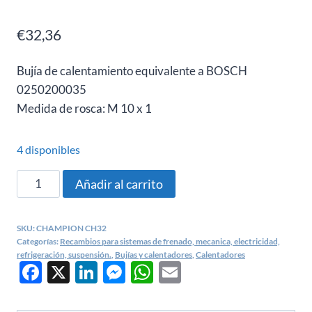
€
32,36
Bujía de calentamiento equivalente a BOSCH
0250200035
Medida de rosca: M 10 x 1
4 disponibles
Calentador
Añadir al carrito
Morris
Marina
SKU:
CHAMPION CH32
1500
Categorías:
Recambios para sistemas de frenado, mecanica, electricidad,
Diesel
refrigeración, suspensión.
,
Bujías y calentadores
,
Calentadores
Facebook
X
LinkedIn
Messenger
WhatsApp
Email
-
CHAMPION
CH32