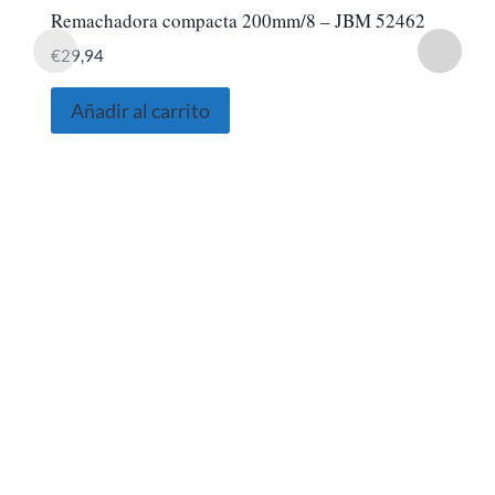
Remachadora compacta 200mm/8 – JBM 52462
€
29,94
Añadir al carrito
SOBRE NOSOTROS
Somos una empresa Sevillana multimarquista
dedicada desde 1986 al sector del automóvil.