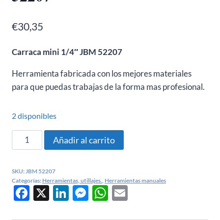
€
30,35
Carraca mini 1/4″ JBM 52207
Herramienta fabricada con los mejores materiales
para que puedas trabajas de la forma mas profesional.
2 disponibles
Carraca
Añadir al carrito
mini
de
SKU:
JBM 52207
72
Categorías:
Herramientas, utillajes.
,
Herramientas manuales
Facebook
X
LinkedIn
Messenger
WhatsApp
Email
dientes
cincada
1/4'