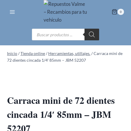
Saltar
al
0
contenido
Búsqueda
de
productos
Inicio
/
Tienda online
/
Herramientas, utillajes.
/
Carraca mini de
72 dientes cincada 1/4′ 85mm – JBM 52207
Carraca mini de 72 dientes
cincada 1/4′ 85mm – JBM
52207