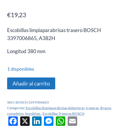
€
19,23
Escobillas limpiaparabrisas trasero BOSCH
3397006865, A382H
Longitud
380 mm
1 disponibles
Escobilla
Añadir al carrito
trasera
Seat
SKU:
BOSCH 3397006865
Ibiza
Categorías:
Escobillas limpiaparabrisas delanteras, traseras, Brazos
IV,
completos, bombitas.
,
Escobillas Traseras BOSCH
Facebook
X
LinkedIn
Messenger
WhatsApp
Email
A382H
-