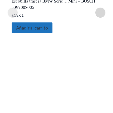
Escobilla trasera BMW Serie 1, Mini – BOSCH
3397008005
€
13,61
Añadir al carrito
SOBRE NOSOTROS
Somos una empresa Sevillana multimarquista
dedicada desde 1986 al sector del automóvil.