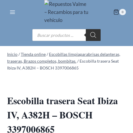
Saltar
al
0
contenido
Búsqueda
de
productos
Inicio
/
Tienda online
/
Escobillas limpiaparabrisas delanteras,
traseras, Brazos completos, bombitas.
/
Escobilla trasera Seat
Ibiza IV, A382H – BOSCH 3397006865
Escobilla trasera Seat Ibiza
IV, A382H – BOSCH
3397006865