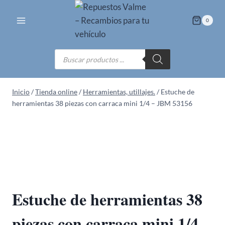
Saltar
al
0
contenido
Búsqueda
de
productos
Inicio
/
Tienda online
/
Herramientas, utillajes.
/
Estuche de
herramientas 38 piezas con carraca mini 1/4 – JBM 53156
Estuche de herramientas 38
piezas con carraca mini 1/4 –