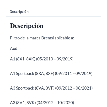
leon,
ibiza/
Descripción
Volkswagen
golf,
Descripción
passat
-
Filtro de la marca Bremsi aplicable a:
FL0021
equivalente
Audi
a
A1 (8X1, 8XK) (05/2010 – 09/2019)
HU7020Z
cantidad
A1 Sportback (8XA, 8XF) (09/2011 – 09/2019)
A3 Sportback (8VA, 8VF) (09/2012 – 08/2021)
A3 (8V1, 8VK) (04/2012 – 10/2020)