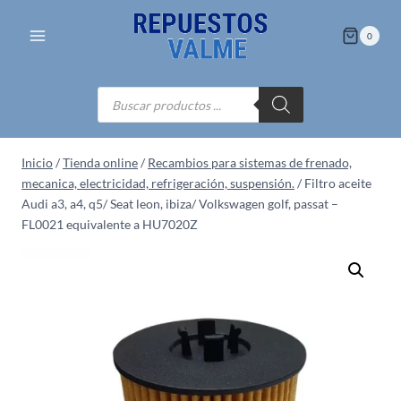
Saltar
al
0
contenido
Búsqueda
de
productos
Inicio
/
Tienda online
/
Recambios para sistemas de frenado,
mecanica, electricidad, refrigeración, suspensión.
/
Filtro aceite
Audi a3, a4, q5/ Seat leon, ibiza/ Volkswagen golf, passat –
FL0021 equivalente a HU7020Z