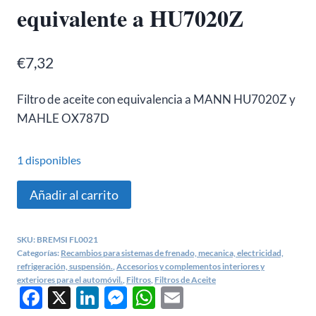
equivalente a HU7020Z
€
7,32
Filtro de aceite con equivalencia a MANN HU7020Z y
MAHLE OX787D
1 disponibles
Filtro
Añadir al carrito
aceite
Audi
SKU:
BREMSI FL0021
a3,
Categorías:
Recambios para sistemas de frenado, mecanica, electricidad,
a4,
refrigeración, suspensión.
,
Accesorios y complementos interiores y
exteriores para el automóvil.
,
Filtros
,
Filtros de Aceite
q5/
Facebook
X
LinkedIn
Messenger
WhatsApp
Email
Seat