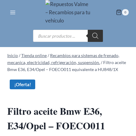
Saltar
al
0
contenido
Búsqueda
de
productos
Inicio
/
Tienda online
/
Recambios para sistemas de frenado,
mecanica, electricidad, refrigeración, suspensión.
/
Filtro aceite
Bmw E36, E34/Opel – FOECO011 equivalente a HU848/1X
¡Oferta!
Filtro aceite Bmw E36,
E34/Opel – FOECO011