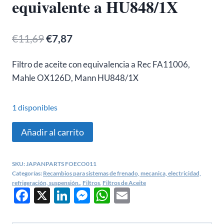
equivalente a HU848/1X
El
El
€
11,69
€
7,87
precio
precio
Filtro de aceite con equivalencia a Rec FA11006,
original
actual
Mahle OX126D, Mann HU848/1X
era:
es:
€11,69.
€7,87.
1 disponibles
Filtro
Añadir al carrito
aceite
Bmw
SKU:
JAPANPARTS FOECO011
E36,
Categorías:
Recambios para sistemas de frenado, mecanica, electricidad,
E34/Opel
refrigeración, suspensión.
,
Filtros
,
Filtros de Aceite
Facebook
X
LinkedIn
Messenger
WhatsApp
Email
-
FOECO011
equivalente