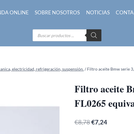
NDA ONLINE
SOBRE NOSOTROS
NOTICIAS
CONTA
Búsqueda
de
productos
ica, electricidad, refrigeración, suspensión.
/
Filtro aceite Bmw serie 3
Filtro aceite B
FL0265 equiva
El
El
€
8,78
€
7,24
precio
precio