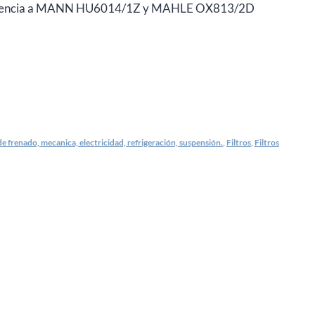
uivalencia a MANN HU6014/1Z y MAHLE OX813/2D
e frenado, mecanica, electricidad, refrigeración, suspensión.
,
Filtros
,
Filtros