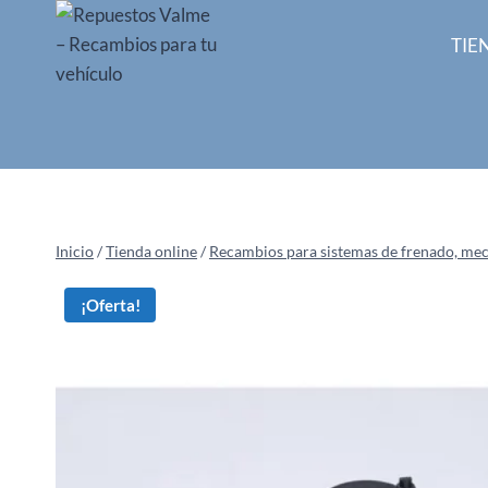
Saltar
al
TIE
contenido
Inicio
/
Tienda online
/
Recambios para sistemas de frenado, mecan
¡Oferta!