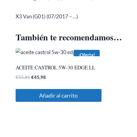
X3 Van (G01) (07/2017 – …)
También te recomendamos…
¡Oferta!
ACEITE CASTROL 5W-30 EDGE LL
El
El
€
55,85
€
45,98
precio
precio
original
actual
Añadir al carrito
era:
es:
€55,85.
€45,98.