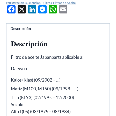
Suzuki
refrigeración, suspensión.
,
Filtros
,
Filtros de Aceite
Facebook
X
LinkedIn
Messenger
WhatsApp
Email
baleno,
swift,
vitara
Descripción
-
FOW01S
Descripción
Equivalente
a
Filtro de aceite Japanparts aplicable a:
W67/2
cantidad
Daewoo
Kalos (Klas) (09/2002 – …)
Matiz (M100, M150) (09/1998 – …)
Tico (KLY3) (02/1995 – 12/2000)
Suzuki
Alto I (0S) (03/1979 – 08/1984)