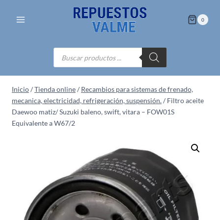
Saltar
al
0
contenido
Búsqueda
de
productos
Inicio
/
Tienda online
/
Recambios para sistemas de frenado,
mecanica, electricidad, refrigeración, suspensión.
/
Filtro aceite
Daewoo matiz/ Suzuki baleno, swift, vitara – FOW01S
Equivalente a W67/2