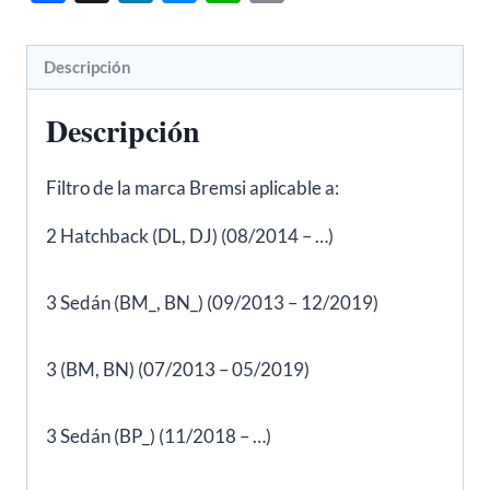
FL0747
equivalente
Descripción
a
W6018
Descripción
cantidad
Filtro de la marca Bremsi aplicable a:
2 Hatchback (DL, DJ) (08/2014 – …)
3 Sedán (BM_, BN_) (09/2013 – 12/2019)
3 (BM, BN) (07/2013 – 05/2019)
3 Sedán (BP_) (11/2018 – …)