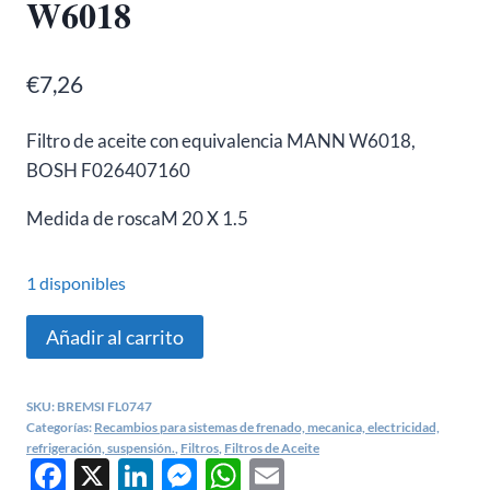
W6018
€
7,26
Filtro de aceite con equivalencia MANN W6018,
BOSH F026407160
Medida de rosca
M 20 X 1.5
1 disponibles
Filtro
Añadir al carrito
aceite
Mazda
SKU:
BREMSI FL0747
cx3,
Categorías:
Recambios para sistemas de frenado, mecanica, electricidad,
cx5
refrigeración, suspensión.
,
Filtros
,
Filtros de Aceite
Facebook
X
LinkedIn
Messenger
WhatsApp
Email
-