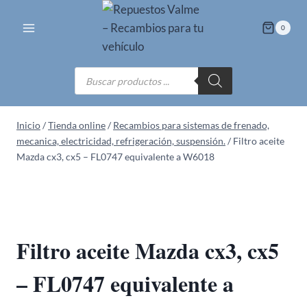
Saltar
al
0
contenido
Búsqueda
de
productos
Inicio
/
Tienda online
/
Recambios para sistemas de frenado,
mecanica, electricidad, refrigeración, suspensión.
/
Filtro aceite
Mazda cx3, cx5 – FL0747 equivalente a W6018
Filtro aceite Mazda cx3, cx5
– FL0747 equivalente a