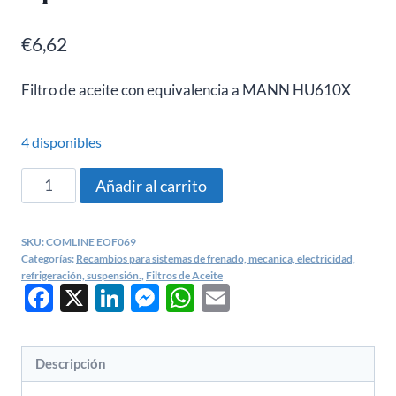
€
6,62
Filtro de aceite con equivalencia a MANN HU610X
4 disponibles
Filtro
Añadir al carrito
Aceite
Mercedes
SKU:
COMLINE EOF069
A-
Categorías:
Recambios para sistemas de frenado, mecanica, electricidad,
Class
refrigeración, suspensión.
,
Filtros de Aceite
Facebook
X
LinkedIn
Messenger
WhatsApp
Email
-
COMLINE
EOF069
Descripción
equivalente
a