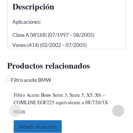
Descripción
HU610X
cantidad
Aplicaciones:
Clase A (W168) (07/1997 – 08/2005)
Vaneo (414) (02/2002 – 07/2005)
Productos relacionados
Filtro Aceite Bmw Serie 3, Serie 5, X5, X6 –
COMLINE EOF225 equivalente a HU720/3X
€
8,06
Añadir al carrito