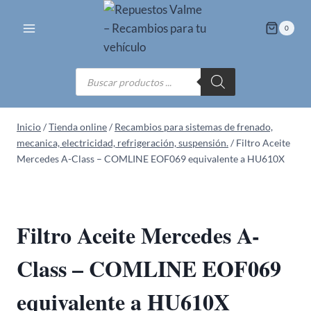
Saltar
al
0
contenido
Búsqueda
de
productos
Inicio
/
Tienda online
/
Recambios para sistemas de frenado,
mecanica, electricidad, refrigeración, suspensión.
/
Filtro Aceite
Mercedes A-Class – COMLINE EOF069 equivalente a HU610X
Filtro Aceite Mercedes A-
Class – COMLINE EOF069
equivalente a HU610X