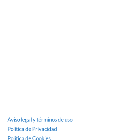
SOBRE NOSOTROS
Somos una empresa Sevillana multimarquista
dedicada desde 1986 al sector del automóvil.
ÚLTIMAS NOTICIAS
DATOS LEGALES
Aviso legal y términos de uso
Política de Privacidad
Política de Cookies