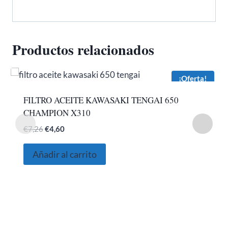
Productos relacionados
¡Oferta!
FILTRO ACEITE KAWASAKI TENGAI 650
CHAMPION X310
El
El
€
7,26
€
4,60
precio
precio
original
actual
Añadir al carrito
era:
es:
€7,26.
€4,60.