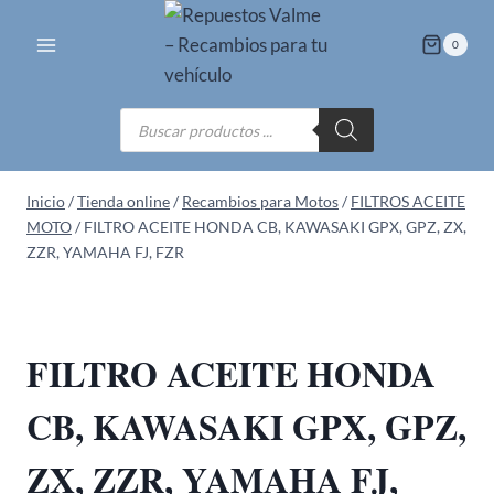
Saltar
al
0
contenido
Búsqueda
de
productos
Inicio
/
Tienda online
/
Recambios para Motos
/
FILTROS ACEITE
MOTO
/
FILTRO ACEITE HONDA CB, KAWASAKI GPX, GPZ, ZX,
ZZR, YAMAHA FJ, FZR
FILTRO ACEITE HONDA
CB, KAWASAKI GPX, GPZ,
ZX, ZZR, YAMAHA FJ,