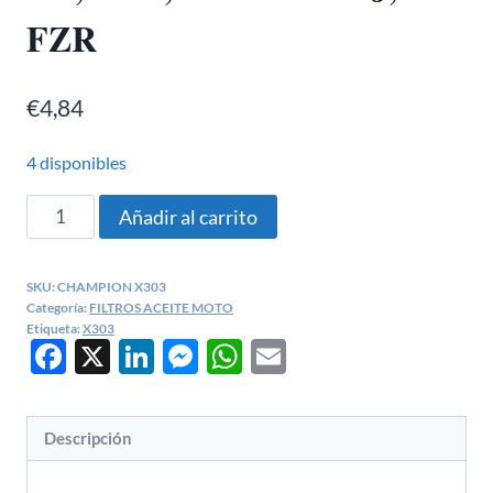
FZR
€
4,84
4 disponibles
FILTRO
Añadir al carrito
ACEITE
HONDA
SKU:
CHAMPION X303
CB,
Categoría:
FILTROS ACEITE MOTO
KAWASAKI
Etiqueta:
X303
Facebook
X
LinkedIn
Messenger
WhatsApp
Email
GPX,
GPZ,
ZX,
Descripción
ZZR,
YAMAHA