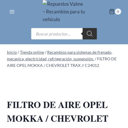
Saltar
al
0
contenido
Búsqueda
de
productos
Inicio
/
Tienda online
/
Recambios para sistemas de frenado,
mecanica, electricidad, refrigeración, suspensión.
/
FILTRO DE
AIRE OPEL MOKKA / CHEVROLET TRAX // C24012
FILTRO DE AIRE OPEL
MOKKA / CHEVROLET