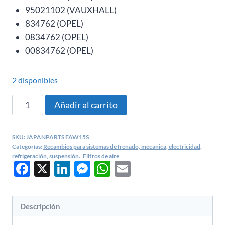
95021102 (VAUXHALL)
834762 (OPEL)
0834762 (OPEL)
00834762 (OPEL)
2 disponibles
FILTRO
Añadir al carrito
DE
AIRE
SKU:
JAPANPARTS FAW15S
OPEL
Categorías:
Recambios para sistemas de frenado, mecanica, electricidad,
MOKKA
refrigeración, suspensión.
,
Filtros de aire
Facebook
X
LinkedIn
Messenger
WhatsApp
Email
/
CHEVROLET
TRAX
Descripción
//
C24012