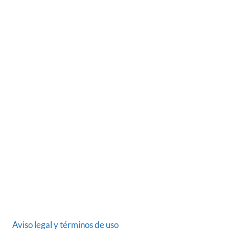
SOBRE NOSOTROS
Somos una empresa Sevillana multimarquista
dedicada desde 1986 al sector del automóvil.
ÚLTIMAS NOTICIAS
DATOS LEGALES
Aviso legal y términos de uso