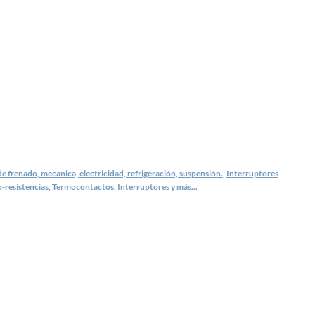
e frenado, mecanica, electricidad, refrigeración, suspensión.
,
Interruptores
-resistencias, Termocontactos, Interruptores y más...