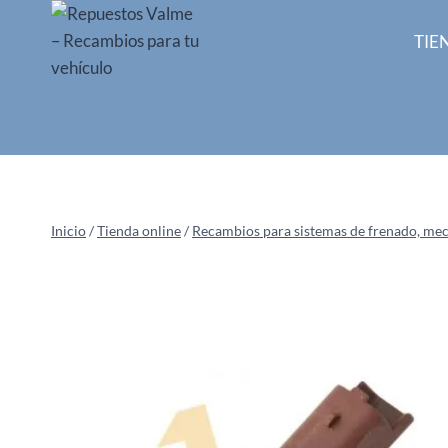
Saltar
al
TIE
contenido
Inicio
/
Tienda online
/
Recambios para sistemas de frenado, mecan