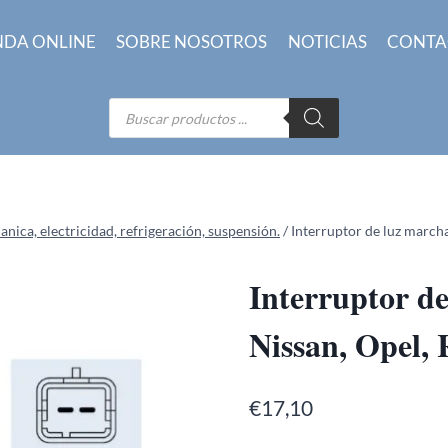
NDA ONLINE
SOBRE NOSOTROS
NOTICIAS
CONTA
Búsqueda
de
productos
ica, electricidad, refrigeración, suspensión.
/
Interruptor de luz march
Interruptor de
Nissan, Opel,
€
17,10