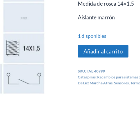
Medida de rosca 14×1,5
Aislante marrón
1 disponibles
Interruptor
Añadir al carrito
de
luz
SKU:
FAE 40999
marcha
Categorías:
Recambios para sistemas d
atrás
De Luz Marcha Atras
,
Sensores, Termo
Dacia,
Nissan,
Opel,
Renault
–
FAE