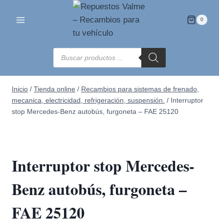
Saltar
al
0
contenido
Búsqueda
de
productos
Inicio
/
Tienda online
/
Recambios para sistemas de frenado,
mecanica, electricidad, refrigeración, suspensión.
/
Interruptor
stop Mercedes-Benz autobús, furgoneta – FAE 25120
Interruptor stop Mercedes-
Benz autobús, furgoneta –
FAE 25120