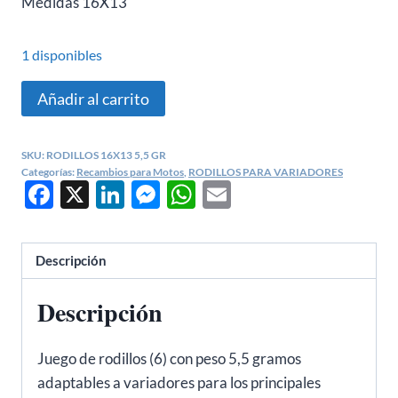
Medidas 16X13
original
actual
era:
es:
1 disponibles
€14,52.
€10,29.
JUEGO
Añadir al carrito
RODILLOS
ZIP,
SKU:
RODILLOS 16X13 5,5 GR
NRG,
Categorías:
Recambios para Motos
,
RODILLOS PARA VARIADORES
Facebook
X
LinkedIn
Messenger
WhatsApp
Email
VISION,
LEAD
16X13
5,5
Descripción
GRAMOS
Descripción
cantidad
Juego de rodillos (6) con peso 5,5 gramos
adaptables a variadores para los principales