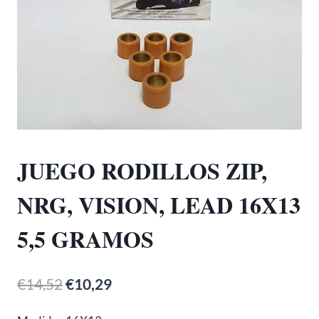
JUEGO RODILLOS ZIP,
NRG, VISION, LEAD 16X13
5,5 GRAMOS
El
El
€
14,52
€
10,29
precio
precio