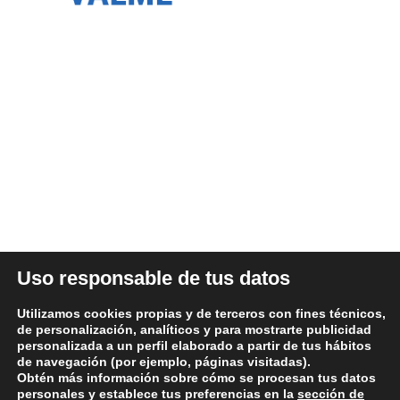
Somos una empresa Sevillana multimarquista
dedicada desde 1986 al sector del automóvil.
ÚLTIMAS NOTICIAS
DATOS LEGALES
Uso responsable de tus datos
Aviso legal y términos de uso
Utilizamos cookies propias y de terceros con fines técnicos,
Política de Privacidad
de personalización, analíticos y para mostrarte publicidad
personalizada a un perfil elaborado a partir de tus hábitos
Política de Cookies
de navegación (por ejemplo, páginas visitadas).
Condiciones generales de compra
Obtén más información sobre cómo se procesan tus datos
personales y establece tus preferencias en la
sección de