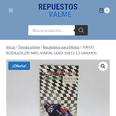
Saltar
al
0
contenido
Búsqueda
de
productos
Inicio
/
Tienda online
/
Recambios para Motos
/
JUEGO
RODILLOS ZIP, NRG, VISION, LEAD 16X13 5,5 GRAMOS
¡Oferta!