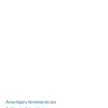
SOBRE NOSOTROS
Somos una empresa Sevillana multimarquista
dedicada desde 1986 al sector del automóvil.
ÚLTIMAS NOTICIAS
DATOS LEGALES
Aviso legal y términos de uso