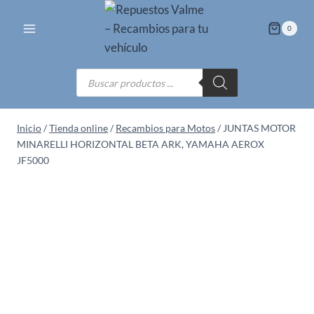
Saltar
al
0
contenido
Búsqueda
de
productos
Inicio
/
Tienda online
/
Recambios para Motos
/
JUNTAS MOTOR
MINARELLI HORIZONTAL BETA ARK, YAMAHA AEROX
JF5000