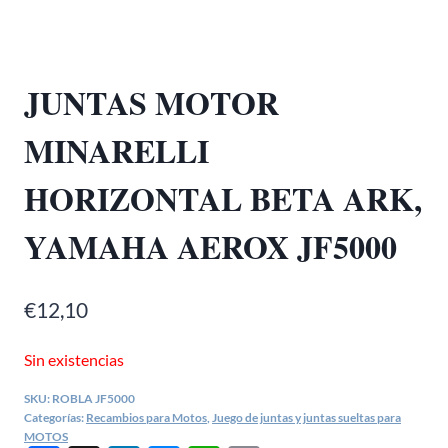
JUNTAS MOTOR
MINARELLI
HORIZONTAL BETA ARK,
YAMAHA AEROX JF5000
€
12,10
Sin existencias
SKU:
ROBLA JF5000
Categorías:
Recambios para Motos
,
Juego de juntas y juntas sueltas para
MOTOS