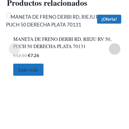
Productos relacionados
¡Oferta!
MANETA DE FRENO DERBI RD, RIEJU RV 50,
PUCH 50 DERECHA PLATA 70131
El
El
€
12,10
€
7,26
precio
precio
original
actual
Leer más
era:
es:
€12,10.
€7,26.
SOBRE NOSOTROS