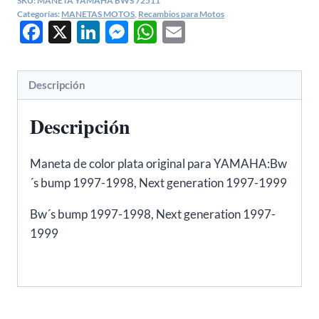
SKU:
MANETA YAMAHA BWS 72511
YAMAHA
Categorías:
MANETAS MOTOS
,
Recambios para Motos
Facebook
X
LinkedIn
Messenger
WhatsApp
Email
Bw
´s
IZQUIERDA
PLATA
Descripción
72511
Descripción
cantidad
Maneta de color plata original para YAMAHA:Bw
´s bump 1997-1998, Next generation 1997-1999
Bw´s bump 1997-1998, Next generation 1997-
1999