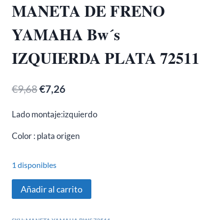
MANETA DE FRENO
YAMAHA Bw´s
IZQUIERDA PLATA 72511
El
El
€
9,68
€
7,26
precio
precio
Lado montaje:izquierdo
original
actual
Color : plata origen
era:
es:
€9,68.
€7,26.
1 disponibles
MANETA
Añadir al carrito
DE
FRENO