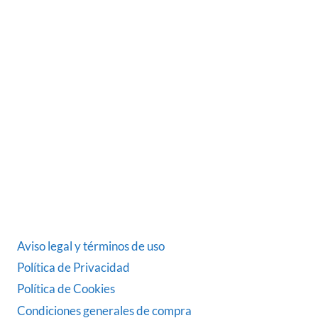
Somos una empresa Sevillana multimarquista
dedicada desde 1986 al sector del automóvil.
ÚLTIMAS NOTICIAS
DATOS LEGALES
Aviso legal y términos de uso
Política de Privacidad
Política de Cookies
Condiciones generales de compra