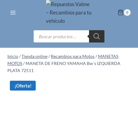
Saltar
al
0
contenido
Búsqueda
de
productos
Inicio
/
Tienda online
/
Recambios para Motos
/
MANETAS
MOTOS
/
MANETA DE FRENO YAMAHA Bw´s IZQUIERDA
PLATA 72511
¡Oferta!