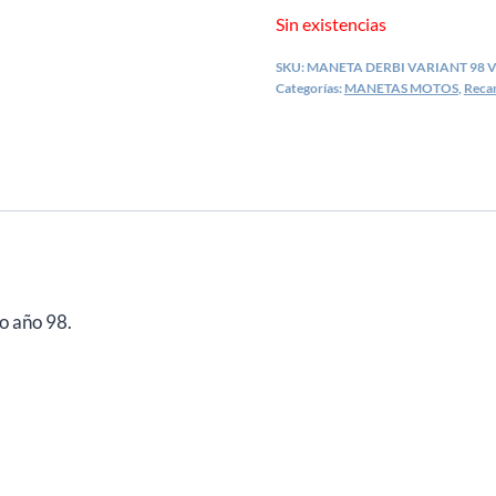
era:
es:
Sin existencias
€9,08.
€7,26.
SKU:
MANETA DERBI VARIANT 98 
Categorías:
MANETAS MOTOS
,
Reca
 año 98.