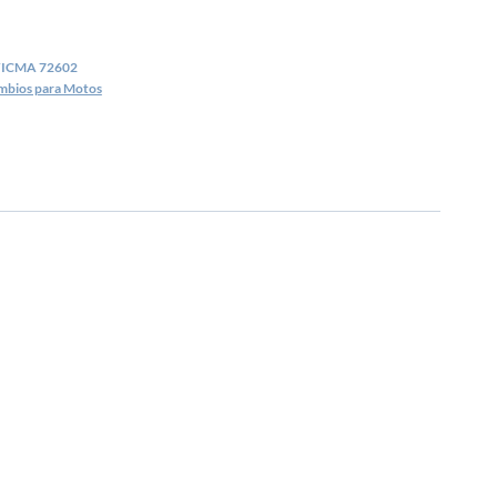
VICMA 72602
mbios para Motos
¡Oferta!