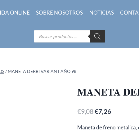
NDA ONLINE
SOBRE NOSOTROS
NOTICIAS
CONTA
Búsqueda
de
productos
OS
/
MANETA DERBI VARIANT AÑO 98
MANETA DER
El
El
€
9,08
€
7,26
precio
precio
Maneta de freno metalica, c
original
actual