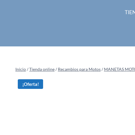
Saltar
al
TIE
contenido
Inicio
/
Tienda online
/
Recambios para Motos
/
MANETAS MOT
¡Oferta!