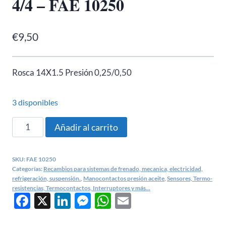
4/4 – FAE 10250
€
9,50
Rosca 14X1.5 Presión 0,25/0,50
3 disponibles
Manocontacto
Añadir al carrito
aceite
Citroen
SKU:
FAE 10250
2CV,
Categorías:
Recambios para sistemas de frenado, mecanica, electricidad,
3CV.
refrigeración, suspensión.
,
Manocontactos presión aceite
,
Sensores, Termo-
resistencias, Termocontactos, Interruptores y más...
Ami,
Facebook
X
LinkedIn
Messenger
WhatsApp
Email
DS
Renault