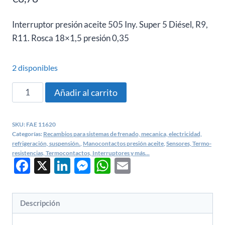
Interruptor presión aceite 505 Iny. Super 5 Diésel, R9,
R11. Rosca 18×1,5 presión 0,35
2 disponibles
Manocontacto
Añadir al carrito
aceite
Peugeot
SKU:
FAE 11620
505,
Categorías:
Recambios para sistemas de frenado, mecanica, electricidad,
R9-
refrigeración, suspensión.
,
Manocontactos presión aceite
,
Sensores, Termo-
resistencias, Termocontactos, Interruptores y más...
R11
Facebook
X
LinkedIn
Messenger
WhatsApp
Email
TX,
TXE,
D,
Descripción
R25
-