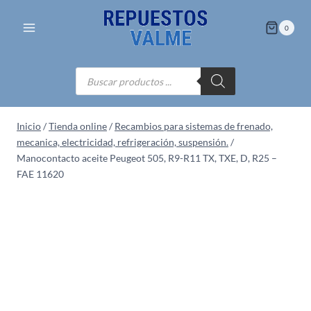
Saltar
al
0
contenido
Búsqueda
de
productos
Inicio
/
Tienda online
/
Recambios para sistemas de frenado,
mecanica, electricidad, refrigeración, suspensión.
/
Manocontacto aceite Peugeot 505, R9-R11 TX, TXE, D, R25 –
FAE 11620