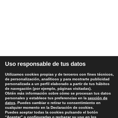
dedicada desde 1986 al sector del automóvil.
ÚLTIMAS NOTICIAS
DATOS LEGALES
Uso responsable de tus datos
Aviso legal y términos de uso
Utilizamos cookies propias y de terceros con fines técnicos,
Política de Privacidad
de personalización, analíticos y para mostrarte publicidad
personalizada a un perfil elaborado a partir de tus hábitos
Política de Cookies
de navegación (por ejemplo, páginas visitadas).
Condiciones generales de compra
Obtén más información sobre cómo se procesan tus datos
personales y establece tus preferencias en la
sección de
Política de devoluciones y reembolsos
datos
. Puedes cambiar o retirar tu consentimiento en
cualquier momento en la Declaración de cookies.
Puedes aceptar todas la cookies pulsando el botón
“Aceptar” o configurarlas o rechazar su uso en los