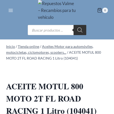
Saltar
al
0
contenido
Búsqueda
de
productos
Inicio
/
Tienda online
/
Aceites Motor para automóviles,
motocicletas, ciclomotores, scooters...
/
ACEITE MOTUL 800
MOTO 2T FL ROAD RACING 1 Litro (104041)
ACEITE MOTUL 800
MOTO 2T FL ROAD
RACING 1 Litro (104041)