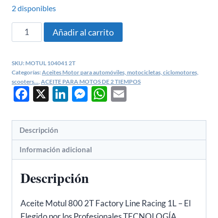
2 disponibles
ACEITE
Añadir al carrito
MOTUL
800
SKU:
MOTUL 104041 2T
MOTO
Categorías:
Aceites Motor para automóviles, motocicletas, ciclomotores,
2T
scooters...
,
ACEITE PARA MOTOS DE 2 TIEMPOS
Facebook
X
LinkedIn
Messenger
WhatsApp
Email
FL
ROAD
RACING
Descripción
1
Litro
Información adicional
(104041)
cantidad
Descripción
Aceite Motul 800 2T Factory Line Racing 1L – El
Elegido por los Profesionales TECNOLOGÍA