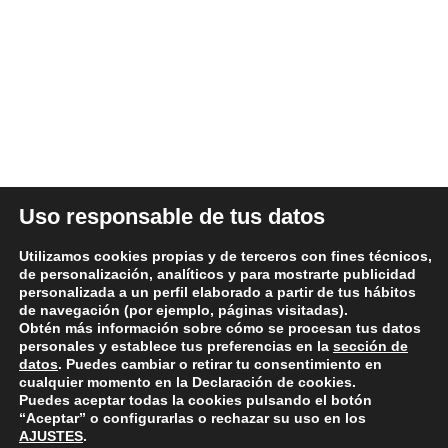
ÚLTIMAS NOTICIAS
DATOS LEGALES
Uso responsable de tus datos
Aviso legal y términos de uso
Utilizamos cookies propias y de terceros con fines técnicos,
Política de Privacidad
de personalización, analíticos y para mostrarte publicidad
personalizada a un perfil elaborado a partir de tus hábitos
Política de Cookies
de navegación (por ejemplo, páginas visitadas).
Condiciones generales de compra
Obtén más información sobre cómo se procesan tus datos
personales y establece tus preferencias en la
sección de
Política de devoluciones y reembolsos
datos
. Puedes cambiar o retirar tu consentimiento en
cualquier momento en la Declaración de cookies.
Puedes aceptar todas la cookies pulsando el botón
“Aceptar” o configurarlas o rechazar su uso en los
AJUSTES
.