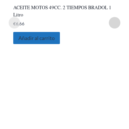
ACEITE MOTOS 49CC. 2 TIEMPOS BRADOL 1
Litro
€
6,66
Añadir al carrito
SOBRE NOSOTROS
Somos una empresa Sevillana multimarquista
dedicada desde 1986 al sector del automóvil.