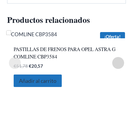
Productos relacionados
¡Oferta!
PASTILLAS DE FRENOS PARA OPEL ASTRA G
COMLINE CBP3584
El
El
€
51,78
€
20,57
precio
precio
original
actual
Añadir al carrito
era:
es:
€51,78.
€20,57.
SOBRE NOSOTROS