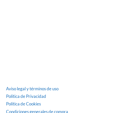
Somos una empresa Sevillana multimarquista
dedicada desde 1986 al sector del automóvil.
ÚLTIMAS NOTICIAS
DATOS LEGALES
Aviso legal y términos de uso
Política de Privacidad
Política de Cookies
Condiciones generales de compra