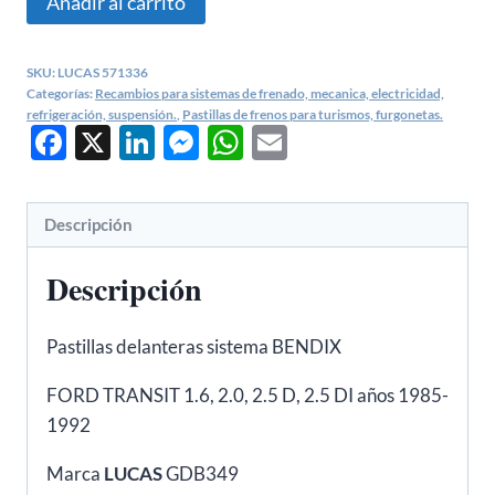
Añadir al carrito
FRENO
FURGONETA
SKU:
LUCAS 571336
FORD
Categorías:
Recambios para sistemas de frenado, mecanica, electricidad,
TRANSIT
refrigeración, suspensión.
,
Pastillas de frenos para turismos, furgonetas.
Facebook
X
LinkedIn
Messenger
WhatsApp
Email
1985-
1992
LUCAS
Descripción
cantidad
Descripción
Pastillas delanteras sistema BENDIX
FORD TRANSIT 1.6, 2.0, 2.5 D, 2.5 DI años 1985-
1992
Marca
LUCAS
GDB349