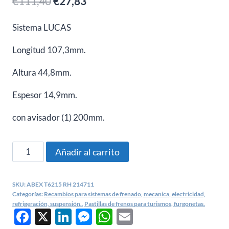
El
El
€
111,40
€
27,83
precio
precio
Sistema LUCAS
original
actual
Longitud 107,3mm.
era:
es:
€111,40.
€27,83.
Altura 44,8mm.
Espesor 14,9mm.
con avisador (1) 200mm.
PASTILLAS
Añadir al carrito
DE
FRENOS
SKU:
ABEX T6215 RH 214711
ROVER
Categorías:
Recambios para sistemas de frenado, mecanica, electricidad,
200
refrigeración, suspensión.
,
Pastillas de frenos para turismos, furgonetas.
Facebook
X
LinkedIn
Messenger
WhatsApp
Email
ABEX