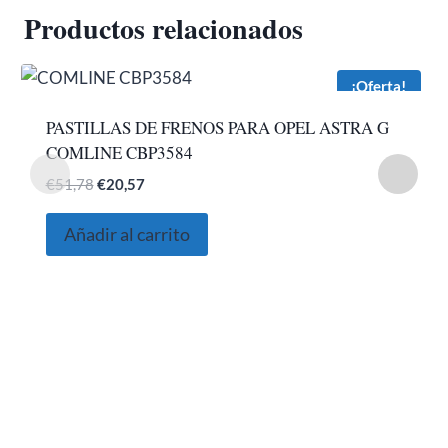
Productos relacionados
¡Oferta!
PASTILLAS DE FRENOS PARA OPEL ASTRA G
COMLINE CBP3584
El
El
€
51,78
€
20,57
precio
precio
original
actual
Añadir al carrito
era:
es:
€51,78.
€20,57.
SOBRE NOSOTROS