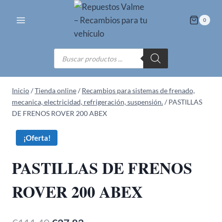
Saltar
al
0
contenido
Búsqueda
de
productos
Inicio
/
Tienda online
/
Recambios para sistemas de frenado,
mecanica, electricidad, refrigeración, suspensión.
/
PASTILLAS
DE FRENOS ROVER 200 ABEX
¡Oferta!
PASTILLAS DE FRENOS
ROVER 200 ABEX