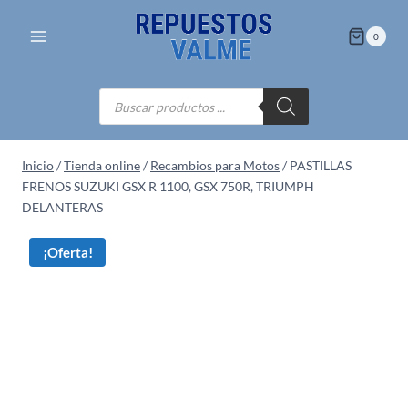
Saltar
al
0
contenido
Búsqueda
de
productos
Inicio
/
Tienda online
/
Recambios para Motos
/
PASTILLAS
FRENOS SUZUKI GSX R 1100, GSX 750R, TRIUMPH
DELANTERAS
¡Oferta!