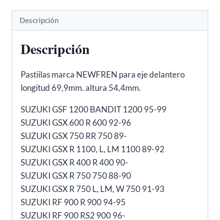
GSX
750R,
Descripción
TRIUMPH
Descripción
DELANTERAS
cantidad
Pastiilas marca NEWFREN para eje delantero
longitud 69,9mm. altura 54,4mm.
SUZUKI GSF 1200 BANDIT 1200 95-99
SUZUKI GSX 600 R 600 92-96
SUZUKI GSX 750 RR 750 89-
SUZUKI GSX R 1100, L, LM 1100 89-92
SUZUKI GSX R 400 R 400 90-
SUZUKI GSX R 750 750 88-90
SUZUKI GSX R 750 L, LM, W 750 91-93
SUZUKI RF 900 R 900 94-95
SUZUKI RF 900 RS2 900 96-