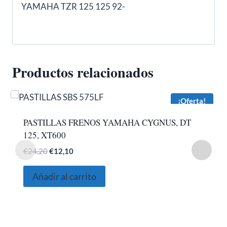
YAMAHA TZR 125 125 92-
Productos relacionados
¡Oferta!
PASTILLAS FRENOS YAMAHA CYGNUS, DT
125, XT600
El
El
€
24,20
€
12,10
precio
precio
original
actual
Añadir al carrito
era:
es:
€24,20.
€12,10.