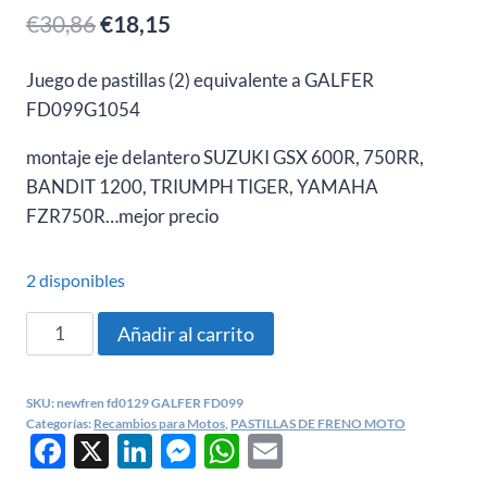
El
El
€
30,86
€
18,15
precio
precio
Juego de pastillas (2) equivalente a GALFER
original
actual
FD099G1054
era:
es:
montaje eje delantero SUZUKI GSX 600R, 750RR,
€30,86.
€18,15.
BANDIT 1200, TRIUMPH TIGER, YAMAHA
FZR750R…mejor precio
2 disponibles
PASTILLAS
Añadir al carrito
FRENOS
SUZUKI
SKU:
newfren fd0129 GALFER FD099
GSX
Categorías:
Recambios para Motos
,
PASTILLAS DE FRENO MOTO
Facebook
X
LinkedIn
Messenger
WhatsApp
Email
R
1100,