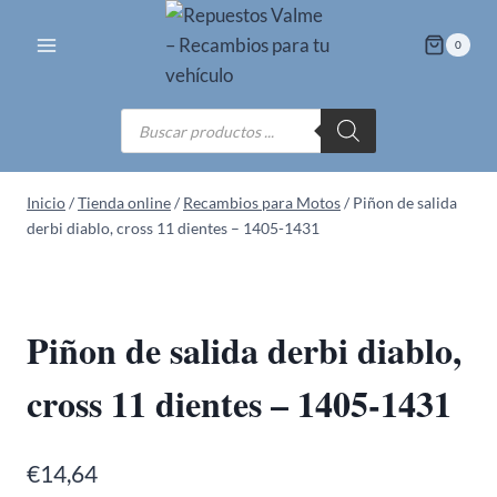
Saltar
al
0
contenido
Búsqueda
de
productos
Inicio
/
Tienda online
/
Recambios para Motos
/
Piñon de salida
derbi diablo, cross 11 dientes – 1405-1431
Piñon de salida derbi diablo,
cross 11 dientes – 1405-1431
€
14,64