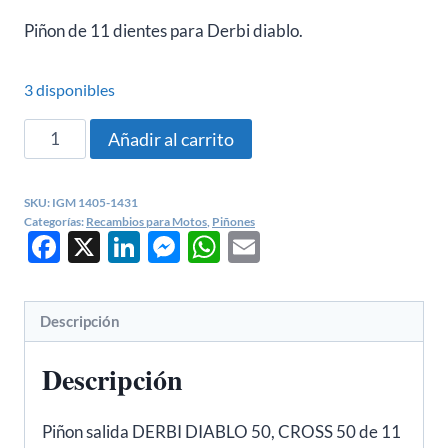
Piñon de 11 dientes para Derbi diablo.
3 disponibles
Piñon
Añadir al carrito
de
salida
SKU:
IGM 1405-1431
derbi
Categorías:
Recambios para Motos
,
Piñones
Facebook
X
LinkedIn
Messenger
WhatsApp
Email
diablo,
cross
11
dientes
Descripción
-
Descripción
1405-
1431
cantidad
Piñon salida DERBI DIABLO 50, CROSS 50 de 11