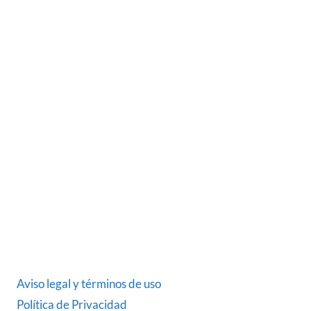
SOBRE NOSOTROS
Somos una empresa Sevillana multimarquista
dedicada desde 1986 al sector del automóvil.
ÚLTIMAS NOTICIAS
DATOS LEGALES
Aviso legal y términos de uso
Política de Privacidad