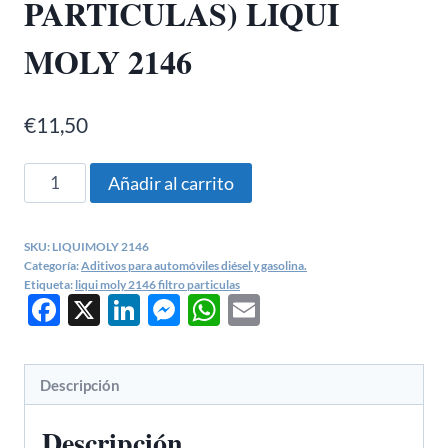
PARTICULAS) LIQUI
MOLY 2146
€
11,50
PROTECTOR
Añadir al carrito
DPF(FILTROS
PARTICULAS)
SKU:
LIQUIMOLY 2146
LIQUI
Categoría:
Aditivos para automóviles diésel y gasolina.
MOLY
Etiqueta:
liqui moly 2146 filtro particulas
Facebook
X
LinkedIn
Messenger
WhatsApp
Email
2146
cantidad
Descripción
Descripción