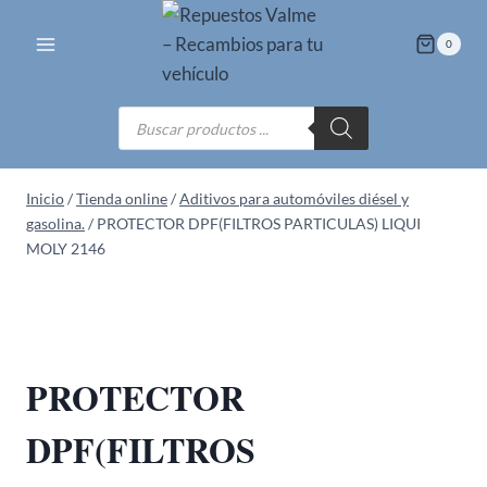
Saltar
al
0
contenido
Búsqueda
de
productos
Inicio
/
Tienda online
/
Aditivos para automóviles diésel y
gasolina.
/
PROTECTOR DPF(FILTROS PARTICULAS) LIQUI
MOLY 2146
PROTECTOR
DPF(FILTROS