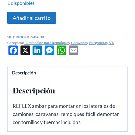
1 disponibles
Reflex
Añadir al carrito
Rinder
768A.00
SKU:
RINDER 768A.00
cantidad
Categoría:
Iluminación para Remolques, Caravanas, Furgonetas, VI.
Facebook
X
LinkedIn
Messenger
WhatsApp
Email
Descripción
Descripción
REFLEX ambar para montar en los laterales de
camiones, caravanas, remolques fácil demontar
con tornillos y tuercas incluidas.