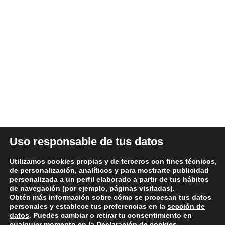
Somos una empresa Sevillana multimarquista
dedicada desde 1986 al sector del automóvil.
ÚLTIMAS NOTICIAS
DATOS LEGALES
Uso responsable de tus datos
Aviso legal y términos de uso
Utilizamos cookies propias y de terceros con fines técnicos,
Política de Privacidad
de personalización, analíticos y para mostrarte publicidad
personalizada a un perfil elaborado a partir de tus hábitos
Política de Cookies
de navegación (por ejemplo, páginas visitadas).
Condiciones generales de compra
Obtén más información sobre cómo se procesan tus datos
personales y establece tus preferencias en la
sección de
Política de devoluciones y reembolsos
datos
. Puedes cambiar o retirar tu consentimiento en
cualquier momento en la Declaración de cookies.