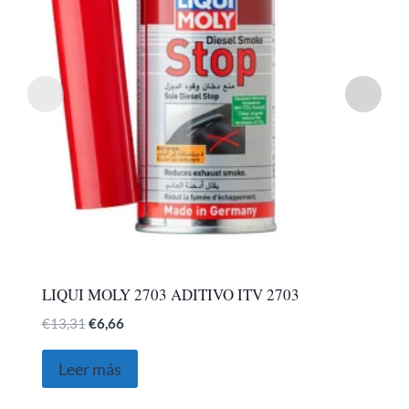
LIQUI MOLY 2703 ADITIVO ITV 2703
El
El
€
13,31
€
6,66
precio
precio
original
actual
Leer más
era:
es:
€13,31.
€6,66.