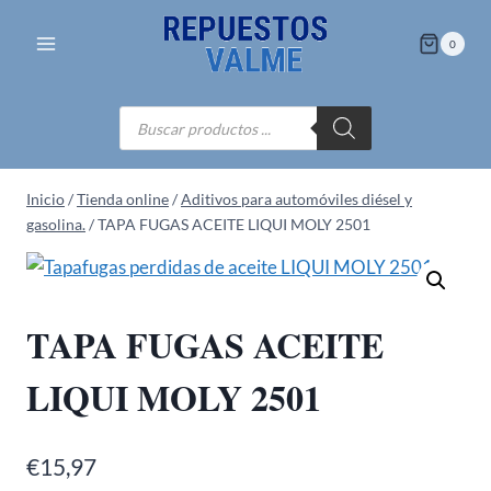
Saltar
al
0
contenido
Búsqueda
de
productos
Inicio
/
Tienda online
/
Aditivos para automóviles diésel y
gasolina.
/
TAPA FUGAS ACEITE LIQUI MOLY 2501
TAPA FUGAS ACEITE
LIQUI MOLY 2501
€
15,97