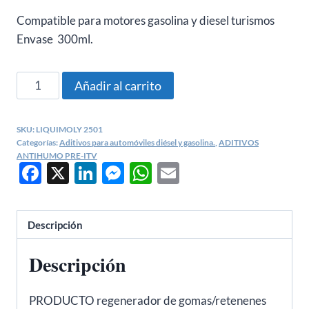
Compatible para motores gasolina y diesel turismos
Envase 300ml.
TAPA
Añadir al carrito
FUGAS
ACEITE
SKU:
LIQUIMOLY 2501
LIQUI
Categorías:
Aditivos para automóviles diésel y gasolina.
,
ADITIVOS
MOLY
ANTIHUMO PRE-ITV
Facebook
X
LinkedIn
Messenger
WhatsApp
Email
2501
cantidad
Descripción
Descripción
PRODUCTO regenerador de gomas/retenenes