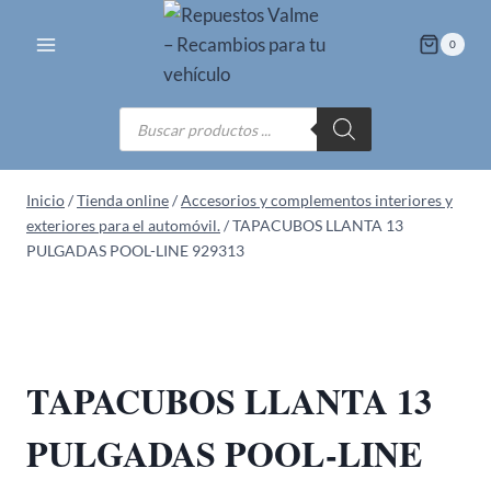
Saltar
al
0
contenido
Búsqueda
de
productos
Inicio
/
Tienda online
/
Accesorios y complementos interiores y
exteriores para el automóvil.
/
TAPACUBOS LLANTA 13
PULGADAS POOL-LINE 929313
TAPACUBOS LLANTA 13
PULGADAS POOL-LINE