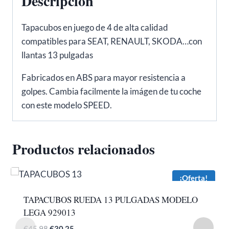
Descripción
Tapacubos en juego de 4 de alta calidad
compatibles para SEAT, RENAULT, SKODA…con
llantas 13 pulgadas
Fabricados en ABS para mayor resistencia a
golpes. Cambia facilmente la imágen de tu coche
con este modelo SPEED.
Productos relacionados
¡Oferta!
TAPACUBOS RUEDA 13 PULGADAS MODELO
LEGA 929013
El
El
€
45,98
€
30,25