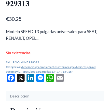
929313
€
30,25
Modelo SPEED 13 pulgadas universales para SEAT,
RENAULT, OPEL…
Sin existencias
SKU:
POOL-LINE 929313
Categorías:
Accesorios y complementos interiores y exteriores para el
automóvil.
,
Tapacubos para ruedas 13", 14", 15", 16"
Facebook
X
LinkedIn
Messenger
WhatsApp
Email
Descripción