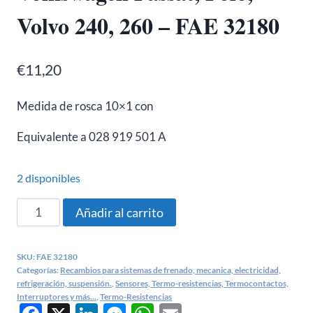
Volvo 240, 260 – FAE 32180
€
11,20
Medida de rosca 10×1 con
Equivalente a 028 919 501 A
2 disponibles
Termo-
Añadir al carrito
resistencia
Volkswagen
SKU:
FAE 32180
Passat,
Categorías:
Recambios para sistemas de frenado, mecanica, electricidad,
Polo,
refrigeración, suspensión.
,
Sensores, Termo-resistencias, Termocontactos,
Interruptores y más...
,
Termo-Resistencias
Volvo