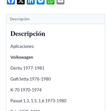
Facebook
X
LinkedIn
Messenger
WhatsApp
Email
240,
260
-
Descripción
FAE
32180
Descripción
cantidad
Aplicaciones:
Volkswagen
Derby 1977-1981
Golf/Jetta 1976-1980
K-70 1970-1974
Passat 1.3, 1.5, 1.6 1973-1980