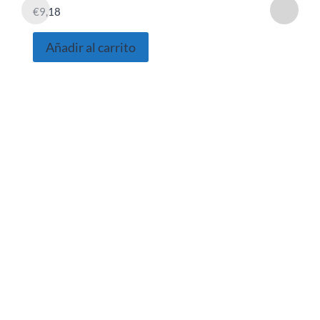
€
9,18
Añadir al carrito
SOBRE NOSOTROS
Somos una empresa Sevillana multimarquista
dedicada desde 1986 al sector del automóvil.