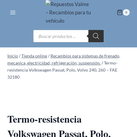
Saltar
al
0
contenido
Búsqueda
de
productos
Inicio
/
Tienda online
/
Recambios para sistemas de frenado,
mecanica, electricidad, refrigeración, suspensión.
/
Termo-
resistencia Volkswagen Passat, Polo, Volvo 240, 260 – FAE
32180
Termo-resistencia
Volkswagen Passat, Polo,