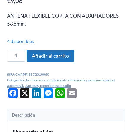
€
9,08
ANTENA FLEXIBLE CORTA CON ADAPTADORES
5&6mm.
4 disponibles
VARILLA
Añadir al carrito
ANTENA
10CM.
SKU:
CARPRISS 72010060
CARPRISS
Categorías:
Accesorios y complementos interiores y exteriores para el
72010060
automóvil.
,
Antenas, conexiones de radio
Facebook
X
LinkedIn
Messenger
WhatsApp
Email
cantidad
Descripción