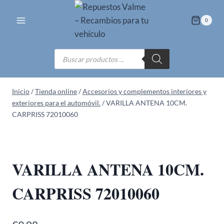
Saltar
al
0
contenido
Búsqueda
de
productos
Inicio
/
Tienda online
/
Accesorios y complementos interiores y
exteriores para el automóvil.
/
VARILLA ANTENA 10CM.
CARPRISS 72010060
VARILLA ANTENA 10CM.
CARPRISS 72010060