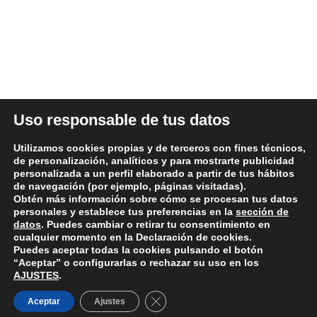
ÚLTIMAS NOTICIAS
DATOS LEGALES
Uso responsable de tus datos
Aviso legal y términos de uso
Utilizamos cookies propias y de terceros con fines técnicos,
Política de Privacidad
de personalización, analíticos y para mostrarte publicidad
personalizada a un perfil elaborado a partir de tus hábitos
Política de Cookies
de navegación (por ejemplo, páginas visitadas).
Condiciones generales de compra
Obtén más información sobre cómo se procesan tus datos
personales y establece tus preferencias en la
sección de
Política de devoluciones y reembolsos
datos
. Puedes cambiar o retirar tu consentimiento en
cualquier momento en la Declaración de cookies.
Puedes aceptar todas la cookies pulsando el botón
“Aceptar” o configurarlas o rechazar su uso en los
AJUSTES
.
© 2026 Repuestos Valme - Recambios para tu vehículo
Cerrar el banner de cookies RGPD
Aceptar
Ajustes