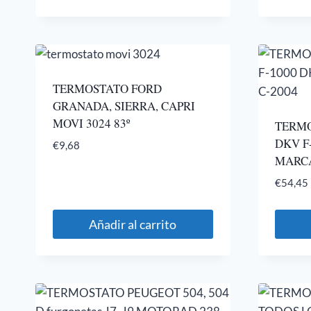
TERMOSTATO FORD
GRANADA, SIERRA, CAPRI
MOVI 3024 83º
TERM
DKV F
€
9,68
MARCA
€
54,45
Añadir al carrito