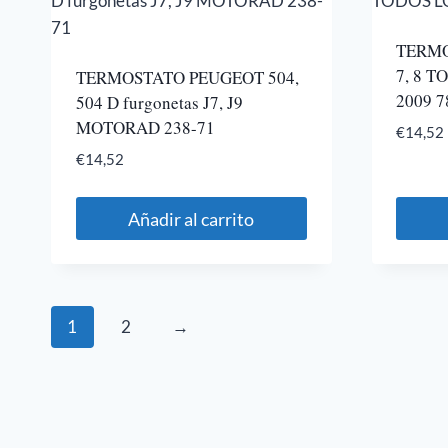
TERMO
7, 8 
TERMOSTATO PEUGEOT 504,
2009 7
504 D furgonetas J7, J9
MOTORAD 238-71
€
14,52
€
14,52
Añadir al carrito
1
2
→