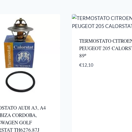
TERMOSTATO CITROEN
PEUGEOT 205 CALORS
89º
€
12,10
STATO AUDI A3, A4
IBIZA CORDOBA,
SWAGEN GOLF
STAT TH6276.87J