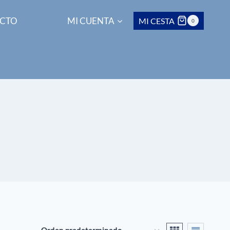
CTO
MI CUENTA
MI CESTA
0