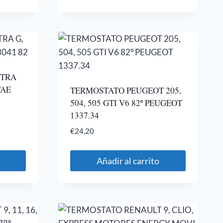
STRA
FAE
TERMOSTATO PEUGEOT 205,
504, 505 GTI V6 82º PEUGEOT
1337.34
€
24,20
Añadir al carrito