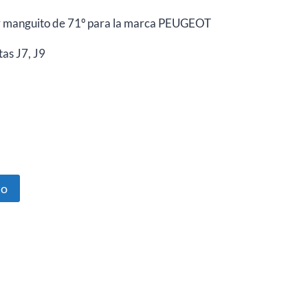
r manguito de 71º para la marca PEUGEOT
as J7, J9
to