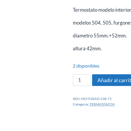
Termostato modelo interio
modelos 504, 505, furgonet
diametro 55mm.+52mm.
altura 42mm.
2 disponibles
TERMOSTATO
Añadir al carri
PEUGEOT
504,
SKU:
MOTORAD 238-71
504
Categoría:
TERMOSTATOS
D
furgonetas
J7,