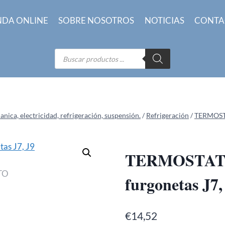
NDA ONLINE
SOBRE NOSOTROS
NOTICIAS
CONTA
Búsqueda
de
productos
ica, electricidad, refrigeración, suspensión.
/
Refrigeración
/
TERMOS
TERMOSTATO
furgonetas J
€
14,52