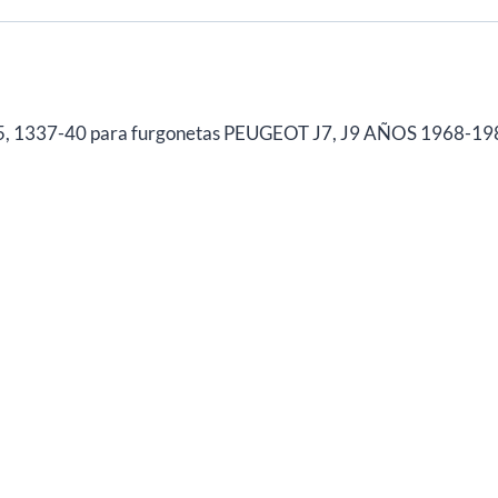
J9
MOTORAD
238-
71
cantidad
25, 1337-40 para furgonetas PEUGEOT J7, J9 AÑOS 1968-1982