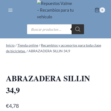
Saltar
al
0
contenido
Búsqueda
de
productos
Inicio
/
Tienda online
/
Recambios y accesorios para toda clase
de bicicletas.
/
ABRAZADERA SILLIN 34,9
ABRAZADERA SILLIN
34,9
€
4,78