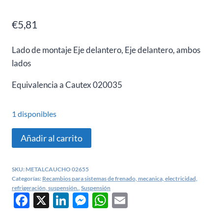
€
5,81
Lado de montaje
Eje delantero, Eje delantero, ambos
lados
Equivalencia a Cautex 020035
1 disponibles
Barra
Añadir al carrito
suspensión
ruedas
SKU:
METALCAUCHO 02655
Renault
Categorías:
Recambios para sistemas de frenado, mecanica, electricidad,
Clio
refrigeración, suspensión.
,
Suspensión
Facebook
X
LinkedIn
Messenger
WhatsApp
Email
-
METALCAUCHO