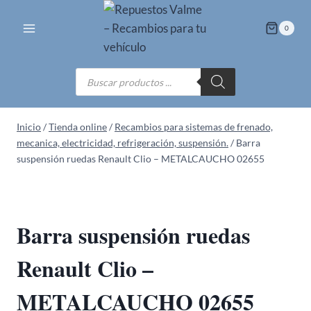
Saltar
al
0
contenido
Búsqueda
de
productos
Inicio
/
Tienda online
/
Recambios para sistemas de frenado,
mecanica, electricidad, refrigeración, suspensión.
/
Barra
suspensión ruedas Renault Clio – METALCAUCHO 02655
Barra suspensión ruedas
Renault Clio –
METALCAUCHO 02655