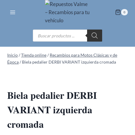
Saltar
al
0
contenido
Búsqueda
de
productos
Inicio
/
Tienda online
/
Recambios para Motos Clásicas y de
Época
/
Biela pedalier DERBI VARIANT izquierda cromada
Biela pedalier DERBI
VARIANT izquierda
cromada