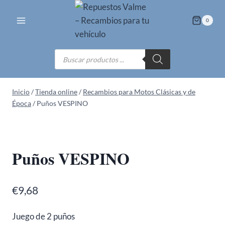
Saltar
al
0
contenido
Búsqueda
de
productos
Inicio
/
Tienda online
/
Recambios para Motos Clásicas y de
Época
/
Puños VESPINO
Puños VESPINO
€
9,68
Juego de 2 puños