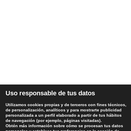
Somos una empresa Sevillana multimarquista
dedicada desde 1986 al sector del automóvil.
ÚLTIMAS NOTICIAS
DATOS LEGALES
Uso responsable de tus datos
Aviso legal y términos de uso
Utilizamos cookies propias y de terceros con fines técnicos,
Política de Privacidad
de personalización, analíticos y para mostrarte publicidad
personalizada a un perfil elaborado a partir de tus hábitos
Política de Cookies
de navegación (por ejemplo, páginas visitadas).
Condiciones generales de compra
Obtén más información sobre cómo se procesan tus datos