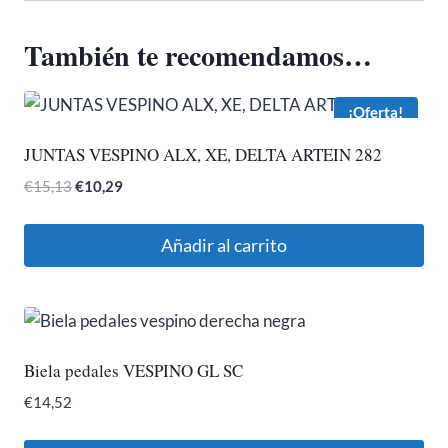
También te recomendamos…
¡Oferta!
JUNTAS VESPINO ALX, XE, DELTA ARTEIN 282
El
El
€
15,13
€
10,29
precio
precio
original
actual
Añadir al carrito
era:
es:
€15,13.
€10,29.
Biela pedales VESPINO GL SC
€
14,52