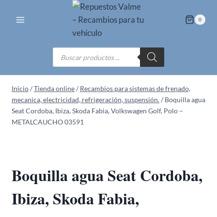
Saltar
al
0
contenido
Búsqueda
de
productos
Inicio
/
Tienda online
/
Recambios para sistemas de frenado,
mecanica, electricidad, refrigeración, suspensión.
/
Boquilla agua
Seat Cordoba, Ibiza, Skoda Fabia, Volkswagen Golf, Polo –
METALCAUCHO 03591
Boquilla agua Seat Cordoba,
Ibiza, Skoda Fabia,