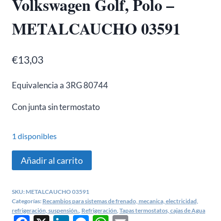
Volkswagen Golf, Polo –
METALCAUCHO 03591
€
13,03
Equivalencia a 3RG 80744
Con junta sin termostato
1 disponibles
Boquilla
Añadir al carrito
agua
Seat
SKU:
METALCAUCHO 03591
Cordoba,
Categorías:
Recambios para sistemas de frenado, mecanica, electricidad,
Ibiza,
refrigeración, suspensión.
,
Refrigeración
,
Tapas termostatos, cajas de Agua