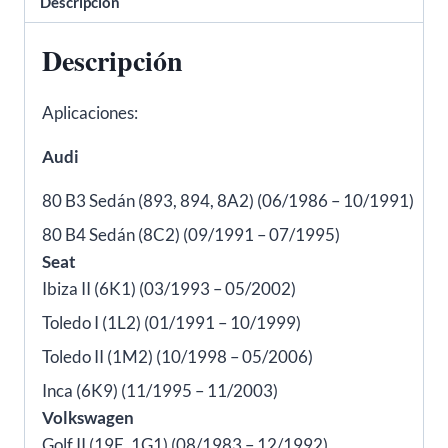
Descripción
Passat
-
Descripción
METALCAUCHO
03527
Aplicaciones:
cantidad
Audi
80 B3 Sedán (893, 894, 8A2) (06/1986 – 10/1991)
80 B4 Sedán (8C2) (09/1991 – 07/1995)
Seat
Ibiza II (6K1) (03/1993 – 05/2002)
Toledo I (1L2) (01/1991 – 10/1999)
Toledo II (1M2) (10/1998 – 05/2006)
Inca (6K9) (11/1995 – 11/2003)
Volkswagen
Golf II (19E, 1G1) (08/1983 – 12/1992)