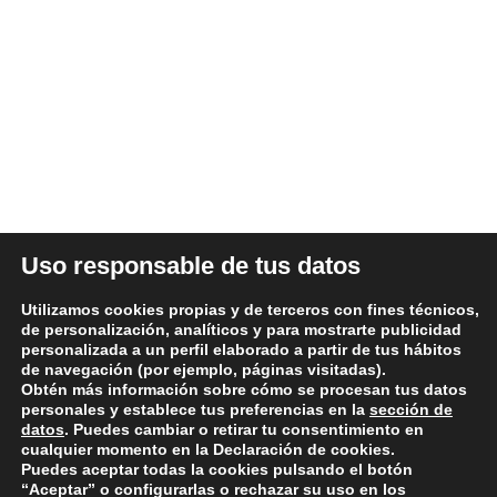
dedicada desde 1986 al sector del automóvil.
ÚLTIMAS NOTICIAS
DATOS LEGALES
Uso responsable de tus datos
Aviso legal y términos de uso
Utilizamos cookies propias y de terceros con fines técnicos,
Política de Privacidad
de personalización, analíticos y para mostrarte publicidad
personalizada a un perfil elaborado a partir de tus hábitos
Política de Cookies
de navegación (por ejemplo, páginas visitadas).
Condiciones generales de compra
Obtén más información sobre cómo se procesan tus datos
personales y establece tus preferencias en la
sección de
Política de devoluciones y reembolsos
datos
. Puedes cambiar o retirar tu consentimiento en
cualquier momento en la Declaración de cookies.
Puedes aceptar todas la cookies pulsando el botón
“Aceptar” o configurarlas o rechazar su uso en los