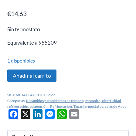
€
14,63
Sin termostato
Equivalente a 955209
1 disponibles
Brida
Añadir al carrito
de
Refrigerante
SKU:
METALCAUCHO 03527
Audi
Categorías:
Recambios para sistemas de frenado, mecanica, electricidad,
80,
refrigeración, suspensión.
,
Refrigeración
,
Tapas termostatos, cajas de Agua
Facebook
X
LinkedIn
Messenger
WhatsApp
Email
Seat
Toledo,
Volkswagen