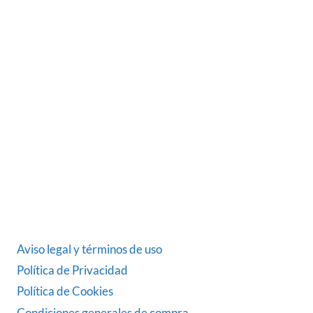
Somos una empresa Sevillana multimarquista
dedicada desde 1986 al sector del automóvil.
ÚLTIMAS NOTICIAS
DATOS LEGALES
Aviso legal y términos de uso
Política de Privacidad
Política de Cookies
Condiciones generales de compra