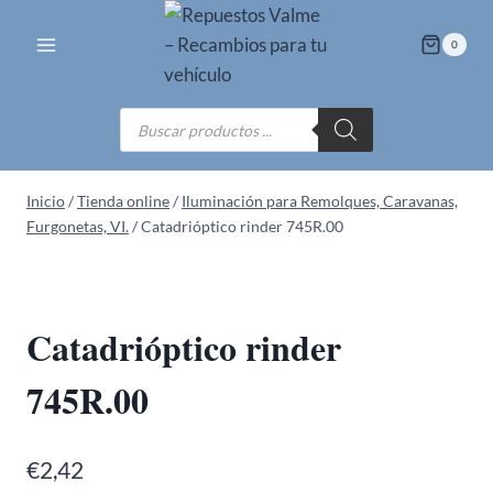
Saltar
al
0
contenido
Búsqueda
de
productos
Inicio
/
Tienda online
/
Iluminación para Remolques, Caravanas,
Furgonetas, VI.
/
Catadrióptico rinder 745R.00
Catadrióptico rinder
745R.00
€
2,42