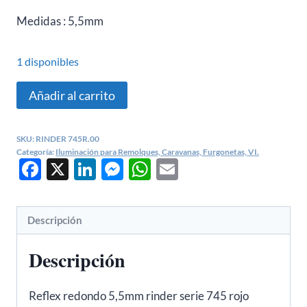
Medidas : 5,5mm
1 disponibles
Catadrióptico
Añadir al carrito
rinder
745R.00
SKU:
RINDER 745R.00
cantidad
Categoría:
Iluminación para Remolques, Caravanas, Furgonetas, VI.
Facebook
X
LinkedIn
Messenger
WhatsApp
Email
Descripción
Descripción
Reflex redondo 5,5mm rinder serie 745 rojo