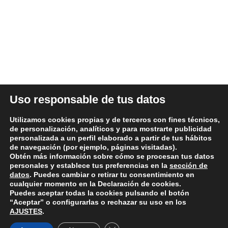
ÚLTIMAS NOTICIAS
DATOS LEGALES
Uso responsable de tus datos
Aviso legal y términos de uso
Utilizamos cookies propias y de terceros con fines técnicos,
Política de Privacidad
de personalización, analíticos y para mostrarte publicidad
personalizada a un perfil elaborado a partir de tus hábitos
Política de Cookies
de navegación (por ejemplo, páginas visitadas).
Condiciones generales de compra
Obtén más información sobre cómo se procesan tus datos
personales y establece tus preferencias en la
sección de
Política de devoluciones y reembolsos
datos
. Puedes cambiar o retirar tu consentimiento en
cualquier momento en la Declaración de cookies.
Puedes aceptar todas la cookies pulsando el botón
“Aceptar” o configurarlas o rechazar su uso en los
AJUSTES
.
© 2026 Repuestos Valme - Recambios para tu vehículo