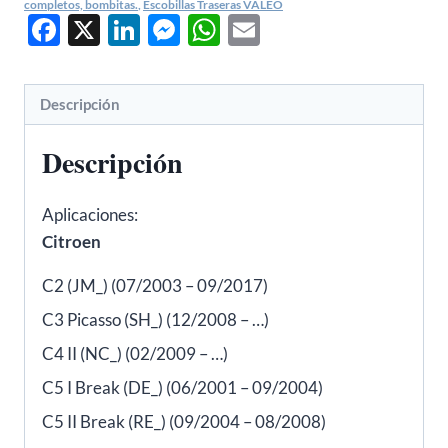
Fiat
completos, bombitas.
,
Escobillas Traseras VALEO
Facebook
X
LinkedIn
Messenger
WhatsApp
Email
500,
Mercedes
Clase
Descripción
B,
Peugeot
Descripción
308,
2008,
Aplicaciones:
5008
Citroen
-
VALEO
C2 (JM_) (07/2003 – 09/2017)
574247
C3 Picasso (SH_) (12/2008 – …)
cantidad
C4 II (NC_) (02/2009 – …)
C5 I Break (DE_) (06/2001 – 09/2004)
C5 II Break (RE_) (09/2004 – 08/2008)