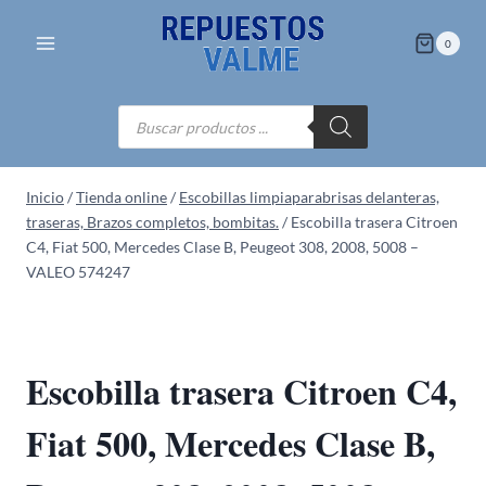
Saltar
al
0
contenido
Búsqueda
de
productos
Inicio
/
Tienda online
/
Escobillas limpiaparabrisas delanteras,
traseras, Brazos completos, bombitas.
/
Escobilla trasera Citroen
C4, Fiat 500, Mercedes Clase B, Peugeot 308, 2008, 5008 –
VALEO 574247
Escobilla trasera Citroen C4,
Fiat 500, Mercedes Clase B,