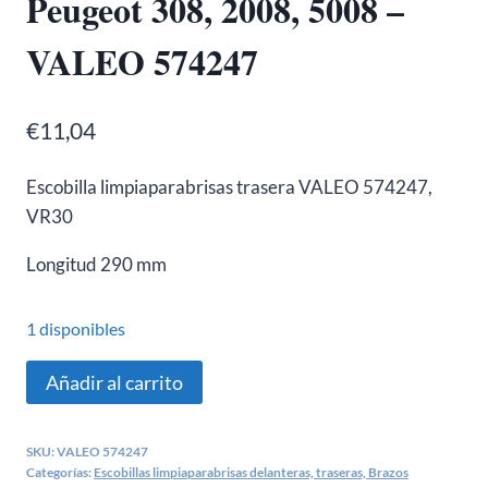
Peugeot 308, 2008, 5008 –
VALEO 574247
€
11,04
Escobilla limpiaparabrisas trasera VALEO 574247,
VR30
Longitud
290 mm
1 disponibles
Escobilla
Añadir al carrito
trasera
Citroen
SKU:
VALEO 574247
C4,
Categorías:
Escobillas limpiaparabrisas delanteras, traseras, Brazos